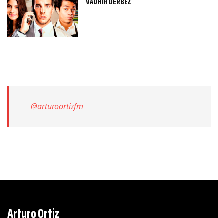
VADHIR DERBEZ
@arturoortizfm
Arturo Ortiz