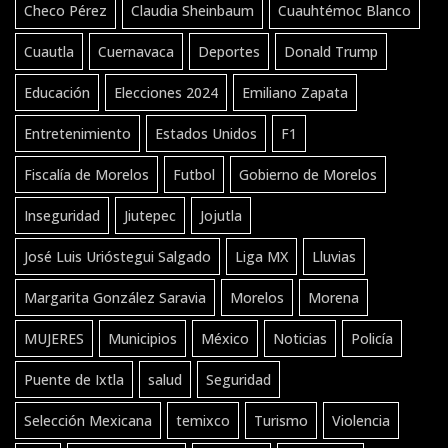
Checo Pérez
Claudia Sheinbaum
Cuauhtémoc Blanco
Cuautla
Cuernavaca
Deportes
Donald Trump
Educación
Elecciones 2024
Emiliano Zapata
Entretenimiento
Estados Unidos
F1
Fiscalía de Morelos
Futbol
Gobierno de Morelos
Inseguridad
Jiutepec
Jojutla
José Luis Urióstegui Salgado
Liga MX
Lluvias
Margarita González Saravia
Morelos
Morena
MUJERES
Municipios
México
Noticias
Policía
Puente de Ixtla
salud
Seguridad
Selección Mexicana
temixco
Turismo
Violencia