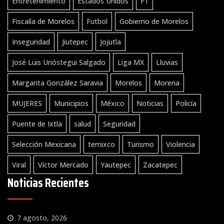
Entretenimiento
Estados Unidos
F1
Fiscalía de Morelos
Futbol
Gobierno de Morelos
Inseguridad
Jiutepec
Jojutla
José Luis Urióstegui Salgado
Liga MX
Lluvias
Margarita González Saravia
Morelos
Morena
MUJERES
Municipios
México
Noticias
Policía
Puente de Ixtla
salud
Seguridad
Selección Mexicana
temixco
Turismo
Violencia
Viral
Víctor Mercado
Yautepec
Zacatepec
Noticias Recientes
7 agosto, 2026