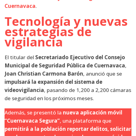
Cuernavaca
.
Tecnología y nuevas
estrategias de
vigilancia
El titular del
Secretariado Ejecutivo del Consejo
Municipal de Seguridad Pública de Cuernavaca
,
Joan Christian Carmona Barón
, anunció que se
impulsará la expansión del sistema de
videovigilancia
, pasando de 1,200 a 2,200 cámaras
de seguridad en los próximos meses.
Además, se presentó la
nueva aplicación móvil
“Cuernavaca Segura”
, una plataforma que
permitirá a la población reportar delitos, solicitar