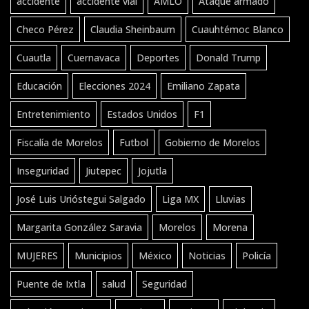
accidente
accidente vial
AMLO
Ataque armado
Checo Pérez
Claudia Sheinbaum
Cuauhtémoc Blanco
Cuautla
Cuernavaca
Deportes
Donald Trump
Educación
Elecciones 2024
Emiliano Zapata
Entretenimiento
Estados Unidos
F1
Fiscalía de Morelos
Futbol
Gobierno de Morelos
Inseguridad
Jiutepec
Jojutla
José Luis Urióstegui Salgado
Liga MX
Lluvias
Margarita González Saravia
Morelos
Morena
MUJERES
Municipios
México
Noticias
Policía
Puente de Ixtla
salud
Seguridad