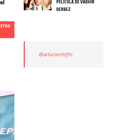
PELÍCULA DE VADHIR
el
DERBEZ
tros
@arturoortizfm