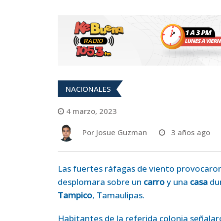
NACIONALES
4 marzo, 2023
Por
Josue Guzman
3 años ago
Las fuertes ráfagas de viento provocaro
desplomara sobre un
carro
y una
casa
dur
Tampico
, Tamaulipas.
Habitantes de la referida colonia señal