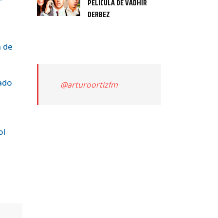
PELÍCULA DE VADHIR
DERBEZ
a de
ado
@arturoortizfm
ol