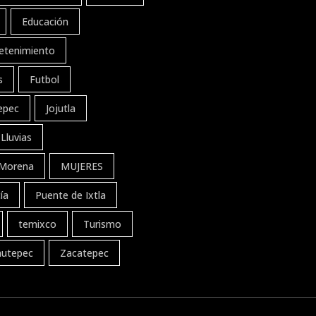
Educación
etenimiento
s
Futbol
tepec
Jojutla
Lluvias
Morena
MUJERES
ía
Puente de Ixtla
temixco
Turismo
autepec
Zacatepec