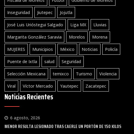
Fiscalía de Morelos
Futbol
Gobierno de Morelos
Inseguridad
Jiutepec
Jojutla
José Luis Urióstegui Salgado
Liga MX
Lluvias
Margarita González Saravia
Morelos
Morena
MUJERES
Municipios
México
Noticias
Policía
Puente de Ixtla
salud
Seguridad
Selección Mexicana
temixco
Turismo
Violencia
Viral
Víctor Mercado
Yautepec
Zacatepec
Noticias Recientes
6 agosto, 2026
MENOR RESULTA LESIONADO TRAS CAERLE UN PORTÓN DE 150 KILOS