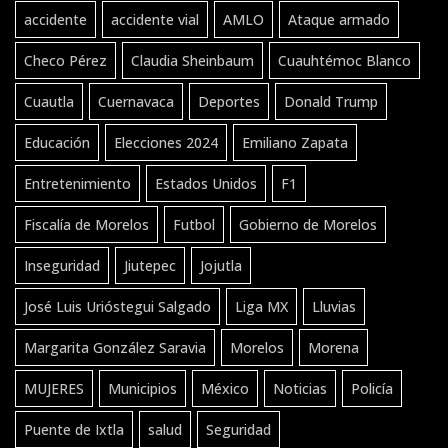
accidente
accidente vial
AMLO
Ataque armado
Checo Pérez
Claudia Sheinbaum
Cuauhtémoc Blanco
Cuautla
Cuernavaca
Deportes
Donald Trump
Educación
Elecciones 2024
Emiliano Zapata
Entretenimiento
Estados Unidos
F1
Fiscalía de Morelos
Futbol
Gobierno de Morelos
Inseguridad
Jiutepec
Jojutla
José Luis Urióstegui Salgado
Liga MX
Lluvias
Margarita González Saravia
Morelos
Morena
MUJERES
Municipios
México
Noticias
Policía
Puente de Ixtla
salud
Seguridad