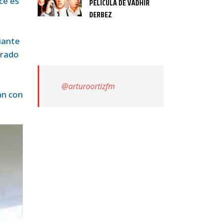
ce es
PELÍCULA DE VADHIR
DERBEZ
iante
trado
@arturoortizfm
an con