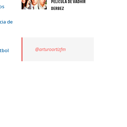
PELÍCULA DE VADHIR
os
DERBEZ
cia de
@arturoortizfm
tbol