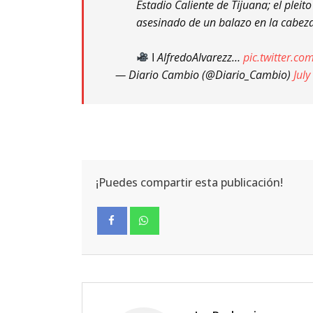
Estadio Caliente de Tijuana; el plei
asesinado de un balazo en la cabez
ǀ AlfredoAlvarezz…
pic.twitter.c
— Diario Cambio (@Diario_Cambio)
July
¡Puedes compartir esta publicación!
Facebook
Whatsapp