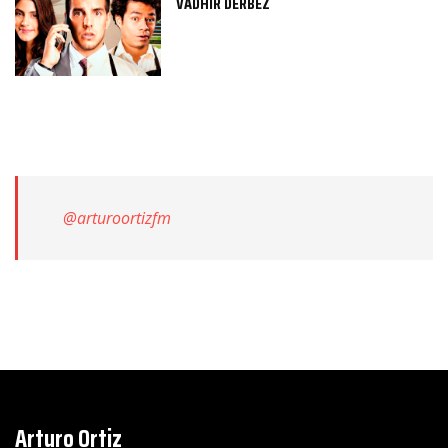
VADHIR DERBEZ
@arturoortizfm
Arturo Ortiz