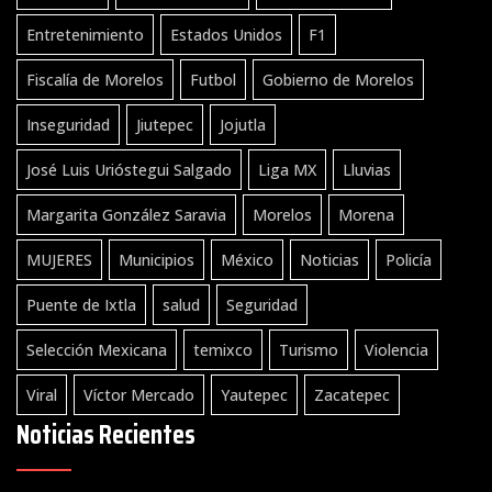
Entretenimiento
Estados Unidos
F1
Fiscalía de Morelos
Futbol
Gobierno de Morelos
Inseguridad
Jiutepec
Jojutla
José Luis Urióstegui Salgado
Liga MX
Lluvias
Margarita González Saravia
Morelos
Morena
MUJERES
Municipios
México
Noticias
Policía
Puente de Ixtla
salud
Seguridad
Selección Mexicana
temixco
Turismo
Violencia
Viral
Víctor Mercado
Yautepec
Zacatepec
Noticias Recientes