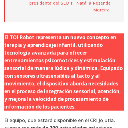
presidenta del SEDIF, Natália Rezende
Moreira.
El TOi Robot representa un nuevo concepto en
terapia y aprendizaje infantil, utilizando
tecnología avanzada para ofrecer
entrenamientos psicomotrices y estimulación
sensorial de manera lúdica y dinámica. Equipado
con sensores ultrasensibles al tacto y al
movimiento, el dispositivo aborda necesidades
en el proceso de integración sensorial, atención,
y mejora la velocidad de procesamiento de
información de los pacientes.
El equipo, que estará disponible en el CRI Jojutla,
cuenta con
más de 200 actividades intuitivas
,