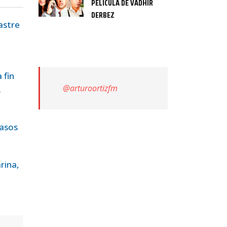
PELÍCULA DE VADHIR
DERBEZ
astre
 fin
@arturoortizfm
.
casos
rina,