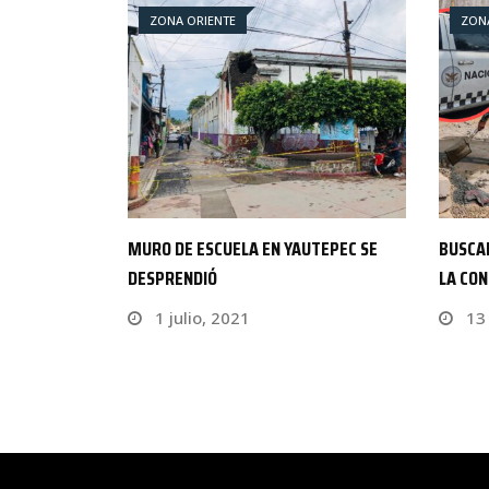
ZONA ORIENTE
ZON
TEPEC SE
BUSCAN ALBAÑILES PARA TRABAJAR EN
PLAZA
LA CONSTRUCCIÓN DEL…
HORAS
13 agosto, 2025
3 m