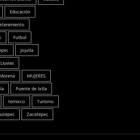
Educación
etenimiento
s
Futbol
tepec
Jojutla
Lluvias
Morena
MUJERES
ía
Puente de Ixtla
temixco
Turismo
autepec
Zacatepec