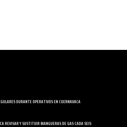
CASA BLANCA DE JOJUTLA
ANTE INSEGU
28 enero, 2023
28 abril,
EGULARES DURANTE OPERATIVOS EN CUERNAVACA
 REVISAR Y SUSTITUIR MANGUERAS DE GAS CADA SEIS