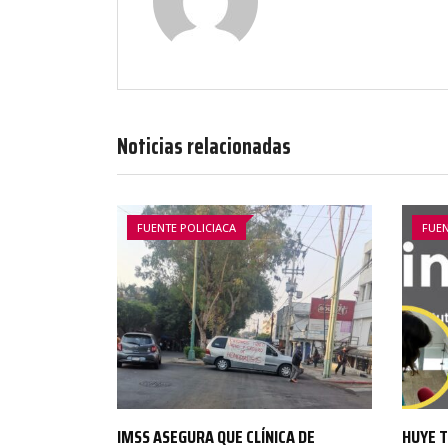
Noticias relacionadas
FUENTE POLICIACA
FUEN
CA DE
HUYE TITULAR DE IMPEPAC DE MEDIOS
PERSEC