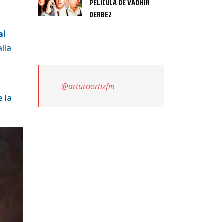
PELÍCULA DE VADHIR
DERBEZ
al
alía
@arturoortizfm
e la