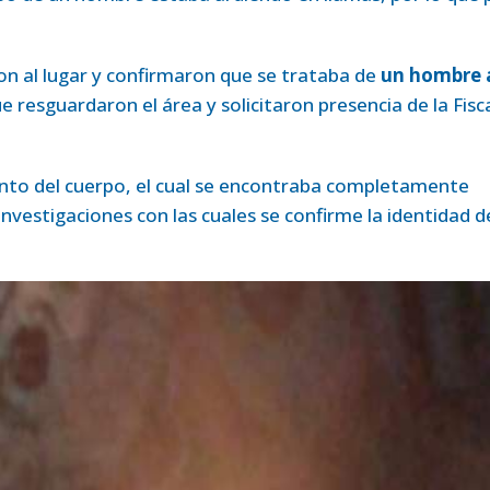
on al lugar y confirmaron que se trataba de
un hombre 
ue resguardaron el área y solicitaron presencia de la Fisc
ento del cuerpo, el cual se encontraba completamente
 investigaciones con las cuales se confirme la identidad d