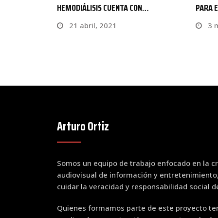
ON…
PARA EVITAR…
POR E
3 mayo, 2023
26 
Arturo Ortiz
Somos un equipo de trabajo enfocado en la cr
audiovisual de información y entretenimiento
cuidar la veracidad y responsabilidad social 
Quienes formamos parte de este proyecto ten