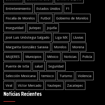
Entretenimiento
Estados Unidos
F1
Fiscalía de Morelos
Futbol
Gobierno de Morelos
Inseguridad
Jiutepec
Jojutla
José Luis Urióstegui Salgado
Liga MX
Lluvias
Margarita González Saravia
Morelos
Morena
MUJERES
Municipios
México
Noticias
Policía
Puente de Ixtla
salud
Seguridad
Selección Mexicana
temixco
Turismo
Violencia
Viral
Víctor Mercado
Yautepec
Zacatepec
Noticias Recientes