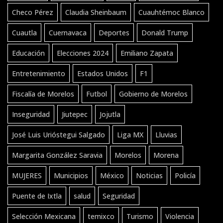
Checo Pérez
Claudia Sheinbaum
Cuauhtémoc Blanco
Cuautla
Cuernavaca
Deportes
Donald Trump
Educación
Elecciones 2024
Emiliano Zapata
Entretenimiento
Estados Unidos
F1
Fiscalía de Morelos
Futbol
Gobierno de Morelos
Inseguridad
Jiutepec
Jojutla
José Luis Urióstegui Salgado
Liga MX
Lluvias
Margarita González Saravia
Morelos
Morena
MUJERES
Municipios
México
Noticias
Policía
Puente de Ixtla
salud
Seguridad
Selección Mexicana
temixco
Turismo
Violencia