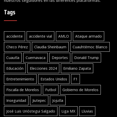
nuestros seguidores en las diferentes plataformas.
Tags
accidente
accidente vial
AMLO
Ataque armado
Checo Pérez
Claudia Sheinbaum
Cuauhtémoc Blanco
Cuautla
Cuernavaca
Deportes
Donald Trump
Educación
Elecciones 2024
Emiliano Zapata
Entretenimiento
Estados Unidos
F1
Fiscalía de Morelos
Futbol
Gobierno de Morelos
Inseguridad
Jiutepec
Jojutla
José Luis Urióstegui Salgado
Liga MX
Lluvias