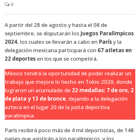
0
A partir del 28 de agosto y hasta el 08 de
septiembre, se disputarán los
Juegos Paralímpicos
2024
, los cuales se llevarán a cabo en
París
y la
delegación mexicana participará con
67 atletas en
22 deportes
en los que se competirá.
México tendrá la oportunidad de poder realizar un
trabajo que mejore lo hecho en Tokio 2020, donde
lograron un acumulado de
22 medallas: 7 de oro, 2
de plata y 13 de bronce
, dejando a la delegación
azteca en el lugar 20 de la justa deportiva
paralímpica.
París recibirá poco más de 4 mil deportistas, de 148
países que asistirán a los paralímpicos, y los