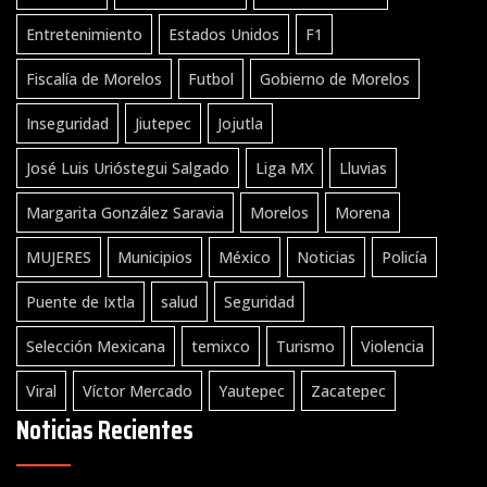
Entretenimiento
Estados Unidos
F1
Fiscalía de Morelos
Futbol
Gobierno de Morelos
Inseguridad
Jiutepec
Jojutla
José Luis Urióstegui Salgado
Liga MX
Lluvias
Margarita González Saravia
Morelos
Morena
MUJERES
Municipios
México
Noticias
Policía
Puente de Ixtla
salud
Seguridad
Selección Mexicana
temixco
Turismo
Violencia
Viral
Víctor Mercado
Yautepec
Zacatepec
Noticias Recientes