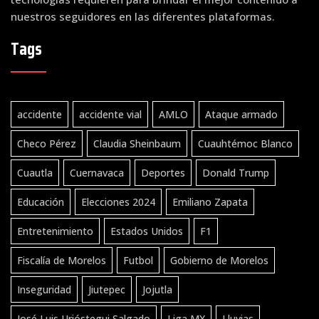
nuestros seguidores en las diferentes plataformas.
Tags
accidente
accidente vial
AMLO
Ataque armado
Checo Pérez
Claudia Sheinbaum
Cuauhtémoc Blanco
Cuautla
Cuernavaca
Deportes
Donald Trump
Educación
Elecciones 2024
Emiliano Zapata
Entretenimiento
Estados Unidos
F1
Fiscalía de Morelos
Futbol
Gobierno de Morelos
Inseguridad
Jiutepec
Jojutla
José Luis Urióstegui Salgado
Liga MX
Lluvias