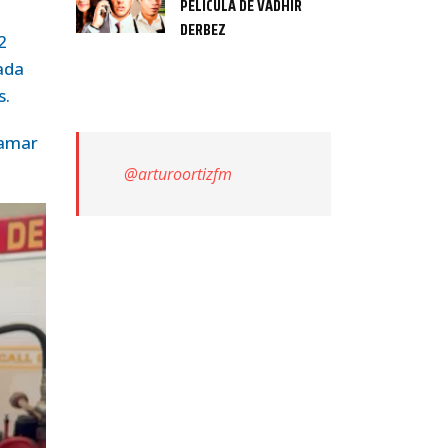
PELÍCULA DE VADHIR
DERBEZ
2
ada
s.
lamar
@arturoortizfm