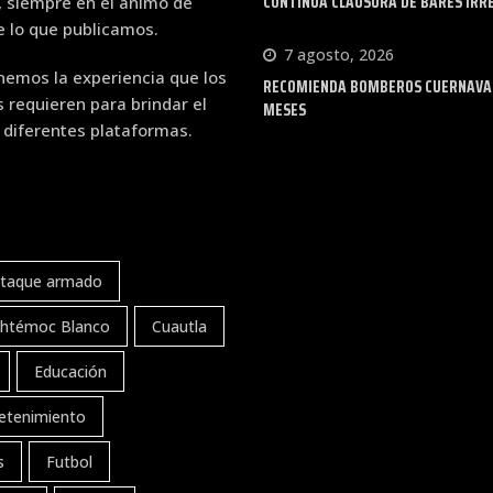
CONTINÚA CLAUSURA DE BARES IRR
, siempre en el ánimo de
de lo que publicamos.
7 agosto, 2026
emos la experiencia que los
RECOMIENDA BOMBEROS CUERNAVACA
requieren para brindar el
MESES
 diferentes plataformas.
taque armado
htémoc Blanco
Cuautla
Educación
etenimiento
s
Futbol