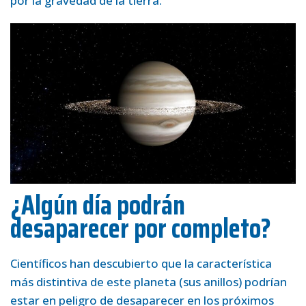
por la gravedad de la tierra.
¿Algún día podrán
desaparecer por completo?
Científicos han descubierto que la característica
más distintiva de este planeta (sus anillos) podrían
estar en peligro de desaparecer en los próximos