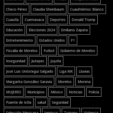
Checo Pérez
Claudia Sheinbaum
Cuauhtémoc Blanco
Cuautla
Cuernavaca
Deportes
Donald Trump
Educación
Elecciones 2024
Emiliano Zapata
Entretenimiento
Estados Unidos
F1
Fiscalía de Morelos
Futbol
Gobierno de Morelos
Inseguridad
Jiutepec
Jojutla
José Luis Urióstegui Salgado
Liga MX
Lluvias
Margarita González Saravia
Morelos
Morena
MUJERES
Municipios
México
Noticias
Policía
Puente de Ixtla
salud
Seguridad
Selección Mexicana
temixco
Turismo
Violencia