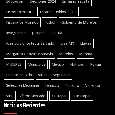
Educación
Elecciones 2024
Emiliano Zapata
Entretenimiento
Estados Unidos
F1
Fiscalía de Morelos
Futbol
Gobierno de Morelos
Inseguridad
Jiutepec
Jojutla
José Luis Urióstegui Salgado
Liga MX
Lluvias
Margarita González Saravia
Morelos
Morena
MUJERES
Municipios
México
Noticias
Policía
Puente de Ixtla
salud
Seguridad
Selección Mexicana
temixco
Turismo
Violencia
Viral
Víctor Mercado
Yautepec
Zacatepec
Noticias Recientes