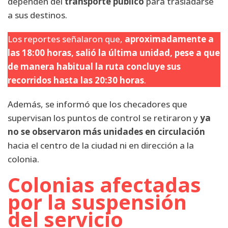
dependen del
transporte público
para trasladarse
a sus destinos.
Los reportes señalaron que,
aproximadamente a
las 18:00 horas, salió la última unidad, pese a que
de manera habitual la ruta concluye sus
recorridos hasta las 20:30 horas
.
Además, se informó que los checadores que
supervisan los puntos de control se retiraron y
ya
no se observaron más unidades en circulación
hacia el centro de la ciudad ni en dirección a la
colonia.
Colonias afectadas
por la suspensión
del servicio