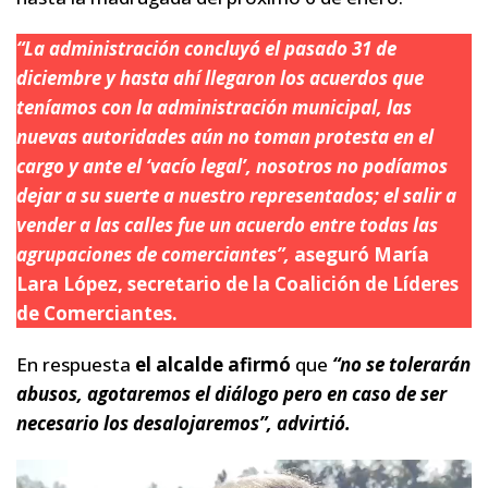
“La administración concluyó el pasado 31 de
diciembre y hasta ahí llegaron los acuerdos que
teníamos con la administración municipal, las
nuevas autoridades aún no toman protesta en el
cargo y ante el ‘vacío legal’, nosotros no podíamos
dejar a su suerte a nuestro representados; el salir a
vender a las calles fue un acuerdo entre todas las
agrupaciones de comerciantes”,
aseguró María
Lara López, secretario de la Coalición de Líderes
de Comerciantes.
En respuesta
el alcalde afirmó
que
“no se tolerarán
abusos, agotaremos el diálogo pero en caso de ser
necesario los desalojaremos”, advirtió.