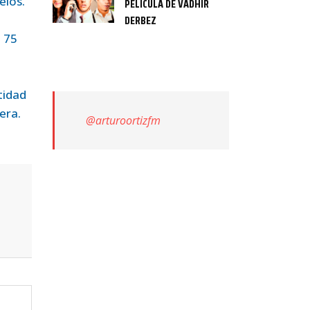
elos.
PELÍCULA DE VADHIR
DERBEZ
n 75
tidad
era.
@arturoortizfm