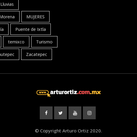
Lluvias
Morena
MUJERES
ía
Puente de Ixtla
temixco
Turismo
autepec
Zacatepec
© Copyright Arturo Ortiz 2020.