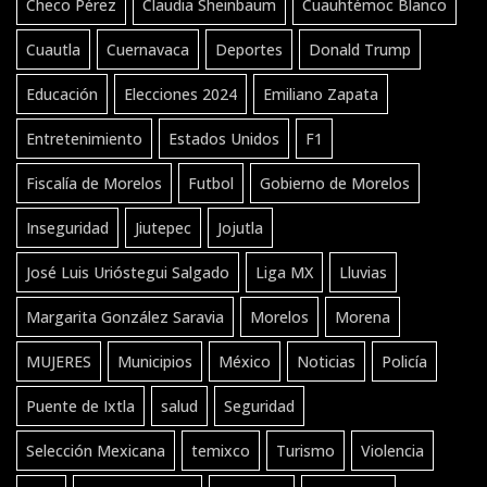
Checo Pérez
Claudia Sheinbaum
Cuauhtémoc Blanco
Cuautla
Cuernavaca
Deportes
Donald Trump
Educación
Elecciones 2024
Emiliano Zapata
Entretenimiento
Estados Unidos
F1
Fiscalía de Morelos
Futbol
Gobierno de Morelos
Inseguridad
Jiutepec
Jojutla
José Luis Urióstegui Salgado
Liga MX
Lluvias
Margarita González Saravia
Morelos
Morena
MUJERES
Municipios
México
Noticias
Policía
Puente de Ixtla
salud
Seguridad
Selección Mexicana
temixco
Turismo
Violencia