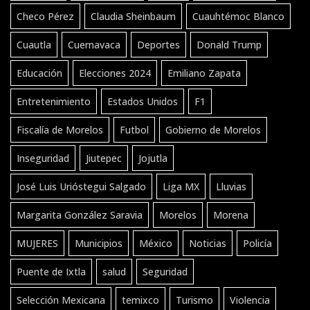
Checo Pérez
Claudia Sheinbaum
Cuauhtémoc Blanco
Cuautla
Cuernavaca
Deportes
Donald Trump
Educación
Elecciones 2024
Emiliano Zapata
Entretenimiento
Estados Unidos
F1
Fiscalía de Morelos
Futbol
Gobierno de Morelos
Inseguridad
Jiutepec
Jojutla
José Luis Urióstegui Salgado
Liga MX
Lluvias
Margarita González Saravia
Morelos
Morena
MUJERES
Municipios
México
Noticias
Policía
Puente de Ixtla
salud
Seguridad
Selección Mexicana
temixco
Turismo
Violencia