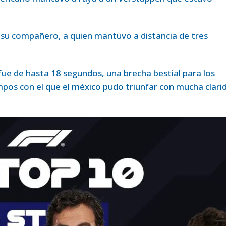
su compañero, a quien mantuvo a distancia de tres
, fue de hasta 18 segundos, una brecha bestial para los
os con el que el méxico pudo triunfar con mucha clari