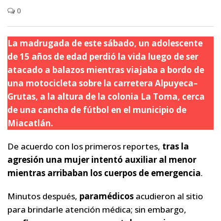
0
La madrugada de este sábado, un adolescente
de 15 años de edad perdió la vida luego de ser
atacado a balazos mientras viajaba a bordo de
una motocicleta sobre la carretera Alpuyeca–
Grutas, a la altura de la colonia La Toma, cerca
de una cancha de fútbol en el municipio de
Miacatlán.
De acuerdo con los primeros reportes,
tras la
agresión una mujer intentó auxiliar al menor
mientras arribaban los cuerpos de emergencia
.
Minutos después,
paramédicos
acudieron al sitio
para brindarle atención médica; sin embargo,